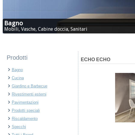
Bagno
Mobili, Vasche, Cabine doccia, Sanitari
Prodotti
ECHO
ECHO
Bagno
Cucina
Giardino e Barbecue
Rivestimenti esterni
Pavimentazioni
Prodotti speciali
Riscaldamento
Specchi
Tutti i Brand